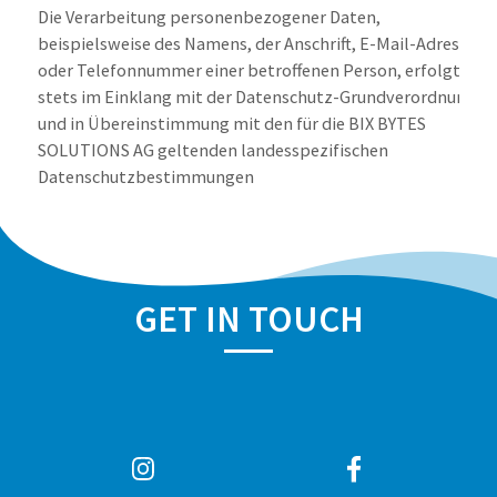
Die Verarbeitung personenbezogener Daten,
beispielsweise des Namens, der Anschrift, E-Mail-Adresse
oder Telefonnummer einer betroffenen Person, erfolgt
stets im Einklang mit der Datenschutz-Grundverordnung
und in Übereinstimmung mit den für die BIX BYTES
SOLUTIONS AG geltenden landesspezifischen
Datenschutzbestimmungen
Mittels dieser Datenschutzerklärung werden betroffene
Personen über die ihnen zustehenden Rechte aufgeklärt.
GET IN TOUCH
Die BIX BYTES SOLUTIONS AG hat als für die Verarbeitung
Verantwortlicher zahlreiche technische und
organi¬satorische Massnahmen umgesetzt, um einen
möglichst lückenlosen Schutz der über diese
Internetseite verarbeiteten personenbezogenen Daten
sicherzustellen.